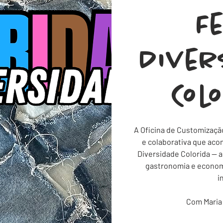
F
Dive
Col
A Oficina de Customizaçã
e colaborativa que aco
Diversidade Colorida — a 
gastronomia e econom
i
Com Maria C