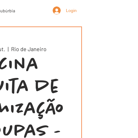
Login
Subúrbia
ut.
  |  
Rio de Janeiro
icina
uita de
mização
oupas -