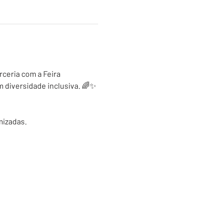
ceria com a Feira 
m diversidade inclusiva. 🌈✨
mizadas.