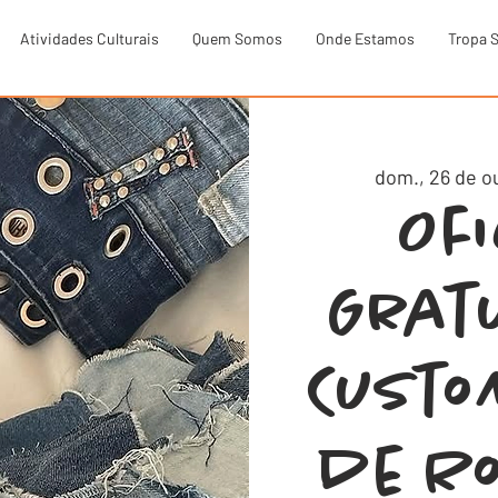
Atividades Culturais
Quem Somos
Onde Estamos
Tropa 
dom., 26 de o
Of
Grat
Custo
de R