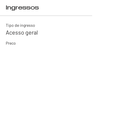
Ingressos
Tipo de ingresso
Acesso geral
Preço
R$ 0,00
Total
R$ 0,00
Compartilhe esse
evento